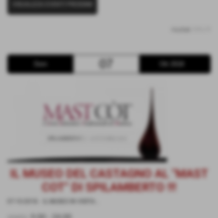
VISUALIZZA EVENTI PROSSIMI
risultati: 1-1 / 1
07
Dom
Ott 2018
IL MUSEO DEL CASTAGNO AL "MAST
COT" DI SPILAMBERTO !!!
07-10-2018
. -
IL MUSEO IN VISITA...
orario:
9.00 - 24.00