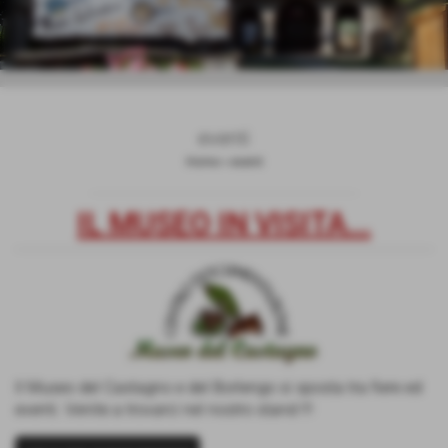
eventi
Home
>
eventi
IL MUSEO IN VISITA...
Invia
Il Museo del Castagno e del Borlengo si sposta tra fiere ed
eventi. Venite a trovarci nel nostro stand !!!