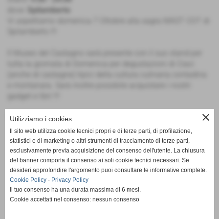
dove:
Spilamberto
Vi aspettiamo domenica 7 Ottobre alla sagra MAST COT di
Spilamberto !!!
Il Museo del Castagno sarà presente con il suo stand per
tutta la giornata di Domenica per degustazioni di Ciaci
(anche di castagne) tipici della cultura culinaria contadina
e montanara. Sarà inoltre possibile acquistare i nostri
gadget e libri !!!
close
Vi aspettiamo numerosi.
Utilizziamo i cookies
Il sito web utilizza cookie tecnici propri e di terze parti, di profilazione,
statistici e di marketing o altri strumenti di tracciamento di terze parti,
esclusivamente previa acquisizione del consenso dell'utente. La chiusura
del banner comporta il consenso ai soli cookie tecnici necessari. Se
desideri approfondire l'argomento puoi consultare le informative complete.
Cookie Policy
-
Privacy Policy
Il tuo consenso ha una durata massima di 6 mesi.
CONTINUA
Cookie accettati nel consenso: nessun consenso